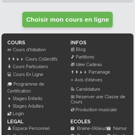
Choisir mon cours en ligne
COURS
INFOS
📰
Blog
✏️
Cours d'Initiation
🎵
Partitions
👨‍👩‍👧‍👦
Cours Collectifs
🎁
Idée Cadeau
🧍
Cours Particuliers
👨‍👩‍👧‍👦
Parrainage
💻
Cours En Ligne
⭐
Avis d'élèves
🎓
Programme de
📝
Candidature
Certification
📅
Réserver une Classe de
👦
Stages Enfants
Cours
👨
Stages Adultes
💿
Production musicale
🔐
Login
LEGAL
ECOLES
👤
Espace Personnel
🏫
Braine-l’Alleud
🏫
Namur