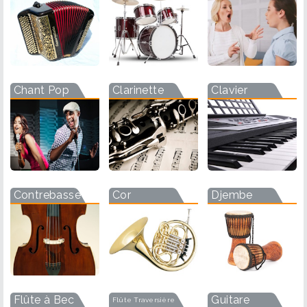
Chant Pop
Clarinette
Clavier
Contrebasse
Cor
Djembe
Flûte à Bec
Guitare
Flûte Traversière