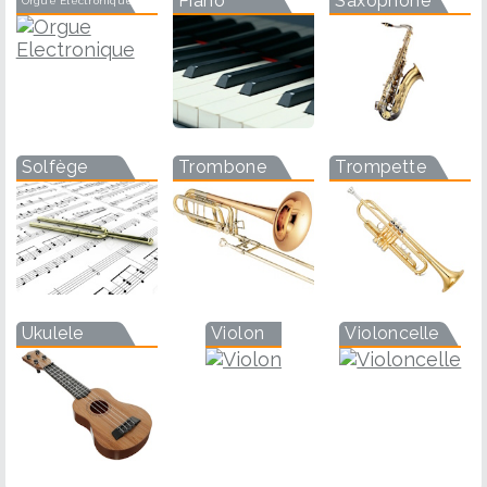
Piano
Saxophone
Orgue Electronique
Solfège
Trombone
Trompette
Ukulele
Violon
Violoncelle