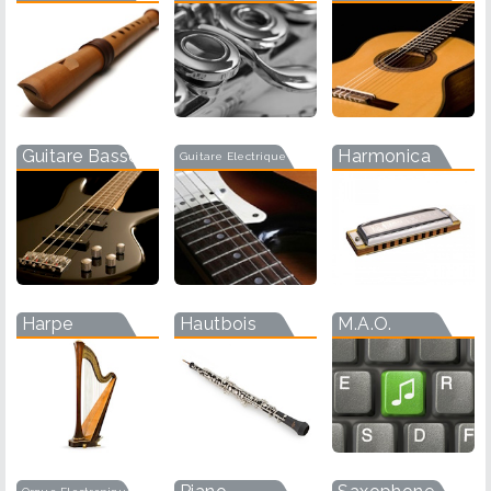
Guitare Basse
Harmonica
Guitare Electrique
Harpe
Hautbois
M.A.O.