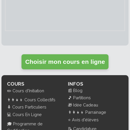
Choisir mon cours en ligne
COURS
INFOS
📰
Blog
✏️
Cours d'Initiation
🎵
Partitions
👨‍👩‍👧‍👦
Cours Collectifs
🎁
Idée Cadeau
🧍
Cours Particuliers
👨‍👩‍👧‍👦
Parrainage
💻
Cours En Ligne
⭐
Avis d'élèves
🎓
Programme de
📝
Candidature