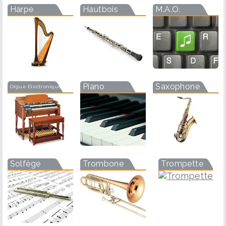
Harpe
Hautbois
M.A.O.
Piano
Saxophone
Orgue Electronique
Solfège
Trombone
Trompette