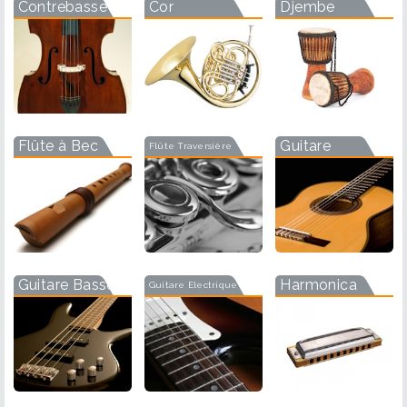
Contrebasse
Cor
Djembe
Flûte à Bec
Guitare
Flûte Traversière
Guitare Basse
Harmonica
Guitare Electrique