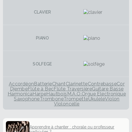
CLAVIER
PIANO
SOLFEGE
Accordéon
Batterie
Chant
Clarinette
Contrebasse
Cor
Djembe
Flûte à Bec
Flûte Traversière
Guitare Basse
Harmonica
Harpe
Hautbois
M.A.O.
Orgue Electronique
Saxophone
Trombone
Trompette
Ukulele
Violon
Violoncelle
Apprendre à chanter : chorale ou professeur
particulier ? ...