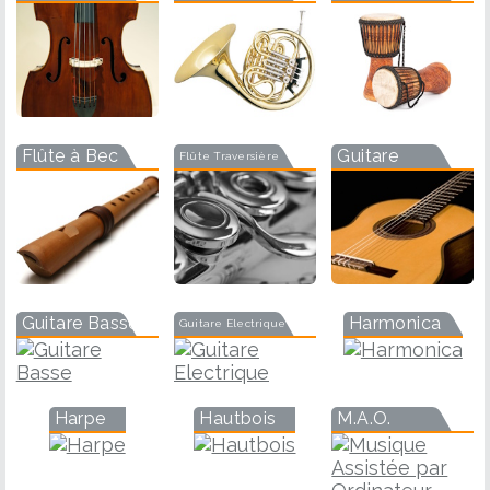
Flûte à Bec
Guitare
Flûte Traversière
Guitare Basse
Harmonica
Guitare Electrique
Harpe
Hautbois
M.A.O.