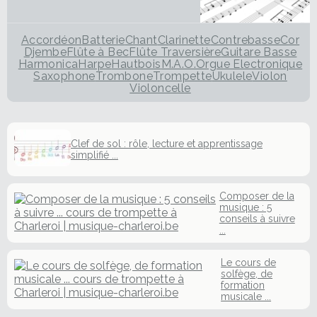
Accordéon
Batterie
Chant
Clarinette
Contrebasse
Cor
Djembe
Flûte à Bec
Flûte Traversière
Guitare Basse
Harmonica
Harpe
Hautbois
M.A.O.
Orgue Electronique
Saxophone
Trombone
Trompette
Ukulele
Violon
Violoncelle
Clef de sol : rôle, lecture et apprentissage
simplifié ...
Composer de la
musique : 5
conseils à suivre
...
Le cours de
solfège, de
formation
musicale ...