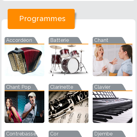
Programmes
Accordéon
Batterie
Chant
Chant Pop
Clarinette
Clavier
Contrebasse
Cor
Djembe