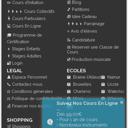
📰
Blog
✏️
Cours d'Initiation
🎵
Partitions
👨‍👩‍👧‍👦
Cours Collectifs
🎁
Idée Cadeau
🧍
Cours Particuliers
👨‍👩‍👧‍👦
Parrainage
💻
Cours En Ligne
⭐
Avis d'élèves
🎓
Programme de
📝
Candidature
Certification
📅
Réserver une Classe de
👦
Stages Enfants
Cours
👨
Stages Adultes
💿
Production musicale
🔐
Login
LEGAL
ECOLES
👤
Espace Personnel
🏫
Braine-l’Alleud
🏫
Namur
📞
Contactez-nous
🏫
Bruxelles
🏫
Uccle
⚖️
Conditions générales
🏫
Charleroi
🏫
Waterloo
⚖️
Politique de confidentialité
🏫
Mons
🏫
Wépion
×
Suivez Nos Cours En Ligne
💰
Financer nos écoles
...
Dès 99,00€
• Pour 1 an de cours
SHOPPING
• Nombreux instruments
🛒
Shopping