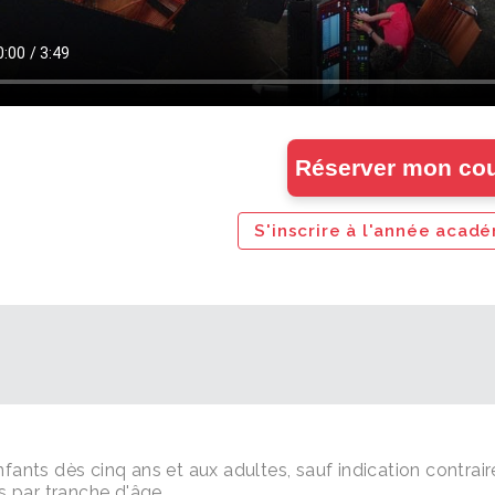
Réserver mon cou
S'inscrire à l'année aca
ants dès cinq ans et aux adultes, sauf indication contrair
s par tranche d'âge.