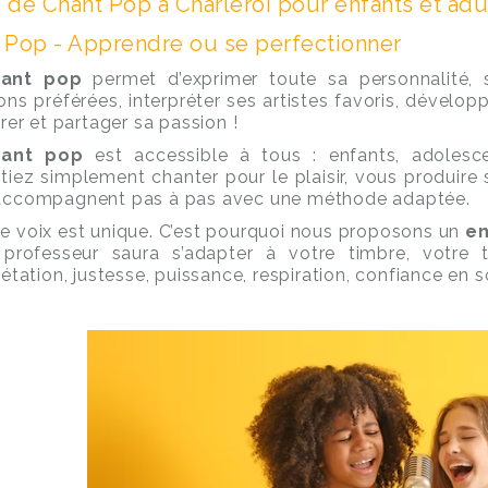
 de Chant Pop à Charleroi pour enfants et adu
 Pop - Apprendre ou se perfectionner
hant pop
permet d’exprimer toute sa personnalité, 
ns préférées, interpréter ses artistes favoris, développe
érer et partager sa passion !
hant pop
est accessible à tous : enfants, adolesc
tiez simplement chanter pour le plaisir, vous produire
accompagnent pas à pas avec une méthode adaptée.
 voix est unique. C’est pourquoi nous proposons un
en
 professeur saura s’adapter à votre timbre, votre 
rétation, justesse, puissance, respiration, confiance en s