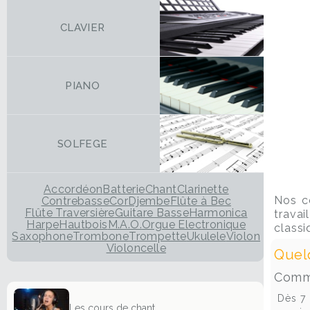
CLAVIER
PIANO
SOLFEGE
Accordéon
Batterie
Chant
Clarinette
Nos co
Contrebasse
Cor
Djembe
Flûte à Bec
Flûte Traversière
Guitare Basse
Harmonica
trava
Harpe
Hautbois
M.A.O.
Orgue Electronique
classi
Saxophone
Trombone
Trompette
Ukulele
Violon
Violoncelle
Quel
Comm
Dès 7 
Les cours de chant ...