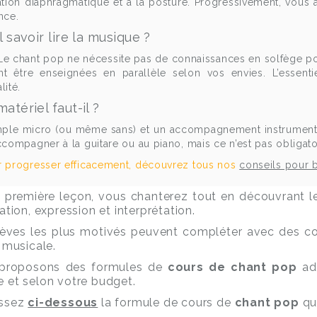
ation diaphragmatique et à la posture. Progressivement, vous 
nce.
l savoir lire la musique ?
Le chant pop ne nécessite pas de connaissances en solfège pou
t être enseignées en parallèle selon vos envies. L’essent
lité.
atériel faut-il ?
ple micro (ou même sans) et un accompagnement instrumental 
ccompagner à la guitare ou au piano, mais ce n’est pas obligato
 progresser efficacement, découvrez tous nos
conseils pour 
 première leçon, vous chanterez tout en découvrant les
lation, expression et interprétation.
lèves les plus motivés peuvent compléter avec des c
e musicale.
proposons des formules de
cours de chant pop
ada
 et selon votre budget.
issez
ci-dessous
la formule de cours de
chant pop
qu