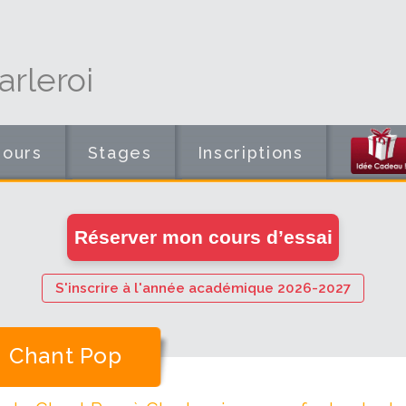
rleroi
Cours
Stages
Inscriptions
en
Réserver mon cours d’essai
ligne
S'inscrire à l'année académique 2026-2027
Chant Pop