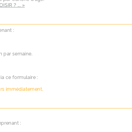
IR ? ... »
enant :
h par semaine.
ia ce formulaire :
urs immédiatement.
prenant :