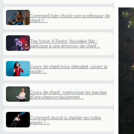
Comment bien choisir son professeur de
chant ? ...
The Voice, X Factor, Nouvelle Star :
participer à une émission de chant ...
Cours de chant pour débutant, suivez le
guide ! ...
Cours de chant : mémoriser les paroles
d'une chanson facilement ...
Comment réussir à chanter les notes
aiguës ? ...