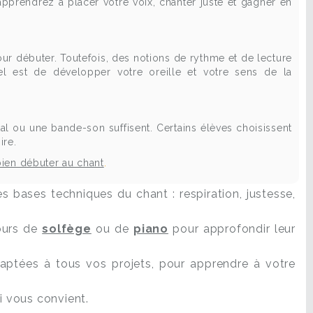
apprendrez à placer votre voix, chanter juste et gagner en
r débuter. Toutefois, des notions de rythme et de lecture
iel est de développer votre oreille et votre sens de la
ou une bande-son suffisent. Certains élèves choisissent
ire.
bien débuter au chant
.
 bases techniques du chant : respiration, justesse,
ours de
solfège
ou de
piano
pour approfondir leur
ptées à tous vos projets, pour apprendre à votre
i vous convient.