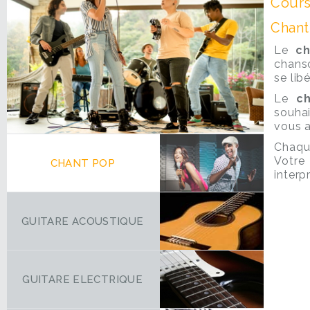
Cours
Chant
Le
c
chanso
se lib
Le
c
souhai
vous 
Chaque
Votre
CHANT POP
interp
GUITARE ACOUSTIQUE
GUITARE ELECTRIQUE