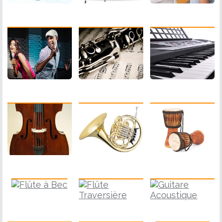
Chant Pop
Clarinette
Clavier
Contrebasse
Cor
Djembe
Flûte à Bec
Guitare
Flûte Traversière
Guitare Basse
Harmonica
Guitare Electrique