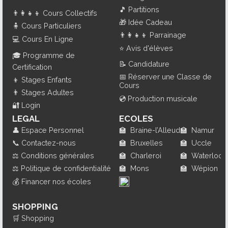
🎵
Partitions
👨‍👩‍👧‍👦
Cours Collectifs
🎁
Idée Cadeau
🧍
Cours Particuliers
👨‍👩‍👧‍👦
Parrainage
💻
Cours En Ligne
⭐
Avis d'élèves
🎓
Programme de
📝
Candidature
Certification
📅
Réserver une Classe de
👦
Stages Enfants
Cours
👨
Stages Adultes
💿
Production musicale
🔐
Login
LEGAL
ECOLES
👤
Espace Personnel
🏫
Braine-l’Alleud
🏫
Namur
📞
Contactez-nous
🏫
Bruxelles
🏫
Uccle
⚖️
Conditions générales
🏫
Charleroi
🏫
Waterloo
⚖️
Politique de confidentialité
🏫
Mons
🏫
Wépion
💰
Financer nos écoles
SHOPPING
🛒
Shopping