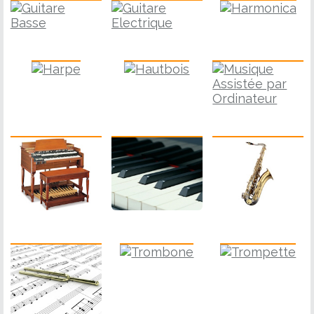
Harpe
Hautbois
M.A.O.
Piano
Saxophone
Orgue Electronique
Solfège
Trombone
Trompette