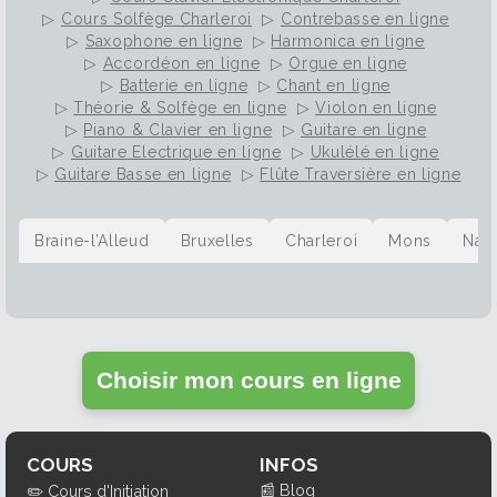
▷
Cours Solfège Charleroi
▷
Contrebasse en ligne
▷
Saxophone en ligne
▷
Harmonica en ligne
▷
Accordéon en ligne
▷
Orgue en ligne
▷
Batterie en ligne
▷
Chant en ligne
▷
Théorie & Solfège en ligne
▷
Violon en ligne
▷
Piano & Clavier en ligne
▷
Guitare en ligne
▷
Guitare Electrique en ligne
▷
Ukulélé en ligne
▷
Guitare Basse en ligne
▷
Flûte Traversière en ligne
Braine-l’Alleud
Bruxelles
Charleroi
Mons
Nam
Choisir mon cours en ligne
COURS
INFOS
📰
Blog
✏️
Cours d'Initiation