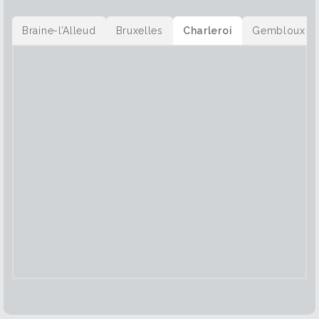
Braine-l’Alleud
Bruxelles
Charleroi
Gembloux