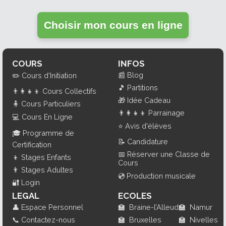
Choisir mon cours en ligne
COURS
INFOS
📰
Blog
✏️
Cours d'Initiation
🎵
Partitions
👨‍👩‍👧‍👦
Cours Collectifs
🎁
Idée Cadeau
🧍
Cours Particuliers
👨‍👩‍👧‍👦
Parrainage
💻
Cours En Ligne
⭐
Avis d'élèves
🎓
Programme de
📝
Candidature
Certification
📅
Réserver une Classe de
👦
Stages Enfants
Cours
👨
Stages Adultes
💿
Production musicale
🔐
Login
LEGAL
ECOLES
👤
Espace Personnel
🏫
Braine-l’Alleud
🏫
Namur
📞
Contactez-nous
🏫
Bruxelles
🏫
Nivelles