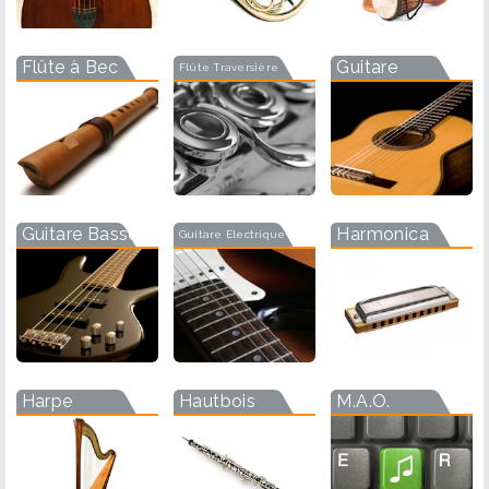
Flûte à Bec
Guitare
Flûte Traversière
Guitare Basse
Harmonica
Guitare Electrique
Harpe
Hautbois
M.A.O.