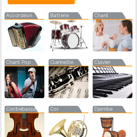
Accordéon
Batterie
Chant
Chant Pop
Clarinette
Clavier
Contrebasse
Cor
Djembe