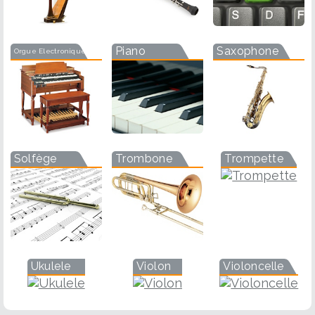
Piano
Saxophone
Orgue Electronique
Solfège
Trombone
Trompette
Ukulele
Violon
Violoncelle