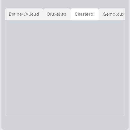
Braine-l’Alleud
Bruxelles
Charleroi
Gembloux