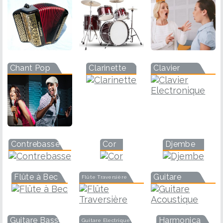
Chant Pop
Clarinette
Clavier
Contrebasse
Cor
Djembe
Flûte à Bec
Guitare
Flûte Traversière
Guitare Basse
Harmonica
Guitare Electrique