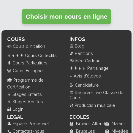
Choisir mon cours en ligne
COURS
INFOS
📰
Blog
✏️
Cours d'Initiation
🎵
Partitions
👨‍👩‍👧‍👦
Cours Collectifs
🎁
Idée Cadeau
🧍
Cours Particuliers
👨‍👩‍👧‍👦
Parrainage
💻
Cours En Ligne
⭐
Avis d'élèves
🎓
Programme de
📝
Candidature
Certification
📅
Réserver une Classe de
👦
Stages Enfants
Cours
👨
Stages Adultes
💿
Production musicale
🔐
Login
LEGAL
ECOLES
👤
Espace Personnel
🏫
Braine-l’Alleud
🏫
Namur
📞
Contactez-nous
🏫
Bruxelles
🏫
Nivelles