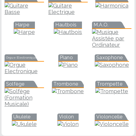
Harpe
Hautbois
M.A.O.
Piano
Saxophone
Orgue Electronique
Solfège
Trombone
Trompette
Ukulele
Violon
Violoncelle