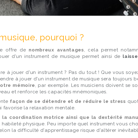
musique, pourquoi ?
e offre de
nombreux avantages
, cela permet nota
ouer d'un instrument de musique permet ainsi de
laiss
e à jouer d'un instrument ? Pas du tout ! Que vous soyez
endre à jouer d'un instrument de musique sera toujours b
votre mémoire
, par exemple. Les musiciens doivent se s
rveau et renforce les capacités mnémoniques.
ente
façon de se détendre et de réduire le stress
quot
 favorise la relaxation mentale.
 la coordination motrice ainsi que la dextérité manu
habileté physique. Peu importe quel instrument vous choisi
elon la difficulté d'apprentissage risque d'altérer inévita