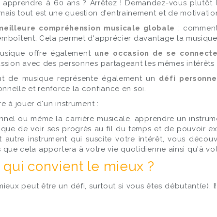
pprendre à 60 ans ? Arrêtez ! Demandez-vous plutôt le
e mais tout est une question d'entrainement et de motivation
meilleure compréhension musicale globale
: comment
emboîtent. Cela permet d'apprécier davantage la musique 
musique offre également
une occasion de se connecte
ssion avec des personnes partageant les mêmes intérêts mu
nt de musique représente également un
défi personne
nelle et renforce la confiance en soi.
e à jouer d'un instrument :
sonnel ou même la carrière musicale, apprendre un instr
ant que de voir ses progrès au fil du temps et de pouvoir e
out autre instrument qui suscite votre intérêt, vous déc
its que cela apportera à votre vie quotidienne ainsi qu'à
 qui convient le mieux ?
mieux peut être un défi, surtout si vous êtes débutant(e).