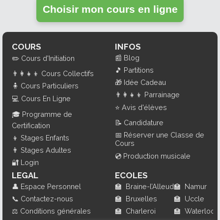
Choisir mon cours en ligne
COURS
INFOS
📰
Blog
✏️
Cours d'Initiation
🎵
Partitions
👨‍👩‍👧‍👦
Cours Collectifs
🎁
Idée Cadeau
🧍
Cours Particuliers
👨‍👩‍👧‍👦
Parrainage
💻
Cours En Ligne
⭐
Avis d'élèves
🎓
Programme de
📝
Candidature
Certification
📅
Réserver une Classe de
👦
Stages Enfants
Cours
👨
Stages Adultes
💿
Production musicale
🔐
Login
LEGAL
ECOLES
👤
Espace Personnel
🏫
Braine-l’Alleud
🏫
Namur
📞
Contactez-nous
🏫
Bruxelles
🏫
Uccle
⚖️
Conditions générales
🏫
Charleroi
🏫
Waterloo