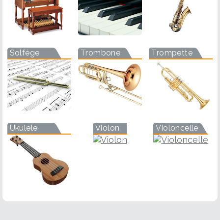
Solfège
Trombone
Trompette
Ukulele
Violon
Violoncelle