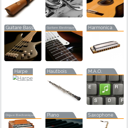
Guitare Basse
Harmonica
Guitare Electrique
Harpe
Hautbois
M.A.O.
Piano
Saxophone
Orgue Electronique