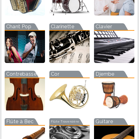
Chant Pop
Clarinette
Clavier
Contrebasse
Cor
Djembe
Flûte à Bec
Guitare
Flûte Traversière