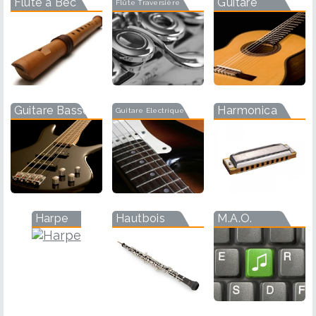
Flûte à Bec
Guitare
Flûte Traversière
Guitare Basse
Harmonica
Guitare Electrique
Harpe
Hautbois
M.A.O.