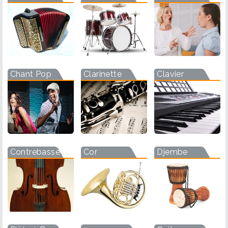
Chant Pop
Clarinette
Clavier
Contrebasse
Cor
Djembe