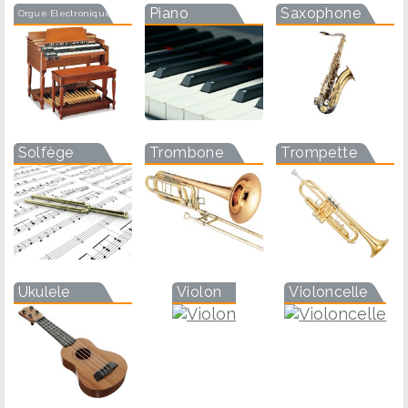
Piano
Saxophone
Orgue Electronique
Solfège
Trombone
Trompette
Ukulele
Violon
Violoncelle