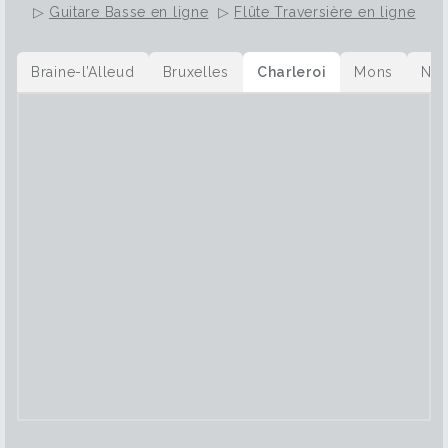
▷
Guitare Basse en ligne
▷
Flûte Traversière en ligne
Braine-l’Alleud
Bruxelles
Charleroi
Mons
Na