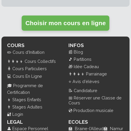
Choisir mon cours en ligne
COURS
INFOS
📰
Blog
✏️
Cours d'Initiation
🎵
Partitions
👨‍👩‍👧‍👦
Cours Collectifs
🎁
Idée Cadeau
🧍
Cours Particuliers
👨‍👩‍👧‍👦
Parrainage
💻
Cours En Ligne
⭐
Avis d'élèves
🎓
Programme de
📝
Candidature
Certification
📅
Réserver une Classe de
👦
Stages Enfants
Cours
👨
Stages Adultes
💿
Production musicale
🔐
Login
LEGAL
ECOLES
👤
Espace Personnel
🏫
Braine-l’Alleud
🏫
Namur