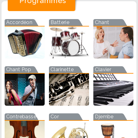
Programmes
Accordéon
Batterie
Chant
Chant Pop
Clarinette
Clavier
Contrebasse
Cor
Djembe