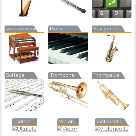
Piano
Saxophone
Orgue Electronique
Solfège
Trombone
Trompette
Ukulele
Violon
Violoncelle