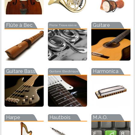
Flûte à Bec
Guitare
Flûte Traversière
Guitare Basse
Harmonica
Guitare Electrique
Harpe
Hautbois
M.A.O.