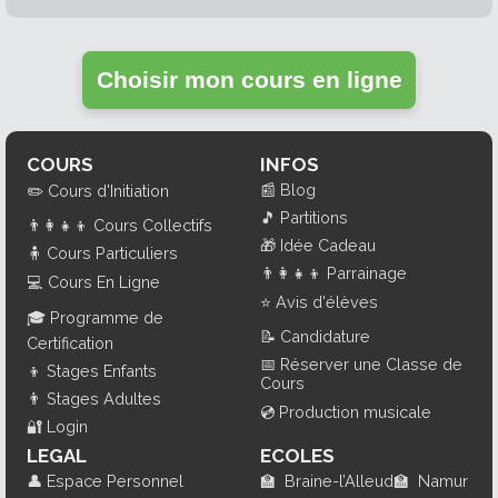
Choisir mon cours en ligne
COURS
INFOS
📰
Blog
✏️
Cours d'Initiation
🎵
Partitions
👨‍👩‍👧‍👦
Cours Collectifs
🎁
Idée Cadeau
🧍
Cours Particuliers
👨‍👩‍👧‍👦
Parrainage
💻
Cours En Ligne
⭐
Avis d'élèves
🎓
Programme de
📝
Candidature
Certification
📅
Réserver une Classe de
👦
Stages Enfants
Cours
👨
Stages Adultes
💿
Production musicale
🔐
Login
LEGAL
ECOLES
👤
Espace Personnel
🏫
Braine-l’Alleud
🏫
Namur