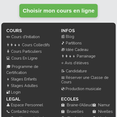
Choisir mon cours en ligne
COURS
INFOS
📰
Blog
✏️
Cours d'Initiation
🎵
Partitions
👨‍👩‍👧‍👦
Cours Collectifs
🎁
Idée Cadeau
🧍
Cours Particuliers
👨‍👩‍👧‍👦
Parrainage
💻
Cours En Ligne
⭐
Avis d'élèves
🎓
Programme de
📝
Candidature
Certification
📅
Réserver une Classe de
👦
Stages Enfants
Cours
👨
Stages Adultes
💿
Production musicale
🔐
Login
LEGAL
ECOLES
👤
Espace Personnel
🏫
Braine-l’Alleud
🏫
Namur
📞
Contactez-nous
🏫
Bruxelles
🏫
Nivelles