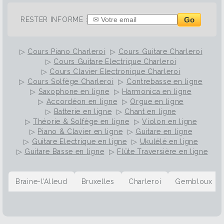
Go
RESTER INFORME :
▷
Cours Piano Charleroi
▷
Cours Guitare Charleroi
▷
Cours Guitare Electrique Charleroi
▷
Cours Clavier Electronique Charleroi
▷
Cours Solfège Charleroi
▷
Contrebasse en ligne
▷
Saxophone en ligne
▷
Harmonica en ligne
▷
Accordéon en ligne
▷
Orgue en ligne
▷
Batterie en ligne
▷
Chant en ligne
▷
Théorie & Solfège en ligne
▷
Violon en ligne
▷
Piano & Clavier en ligne
▷
Guitare en ligne
▷
Guitare Electrique en ligne
▷
Ukulélé en ligne
▷
Guitare Basse en ligne
▷
Flûte Traversière en ligne
Braine-l’Alleud
Bruxelles
Charleroi
Gembloux