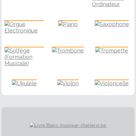
Piano
Saxophone
Orgue Electronique
Solfège
Trombone
Trompette
Ukulele
Violon
Violoncelle