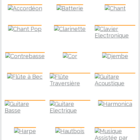
Accordéon
Batterie
Chant
Chant Pop
Clarinette
Clavier
Contrebasse
Cor
Djembe
Flûte à Bec
Guitare
Flûte Traversière
Guitare Basse
Harmonica
Guitare Electrique
Harpe
Hautbois
M.A.O.