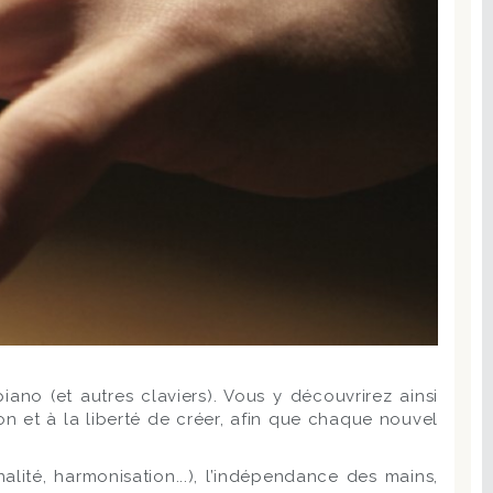
no (et autres claviers). Vous y découvrirez ainsi
ion et à la liberté de créer, afin que chaque nouvel
lité, harmonisation...), l’indépendance des mains,