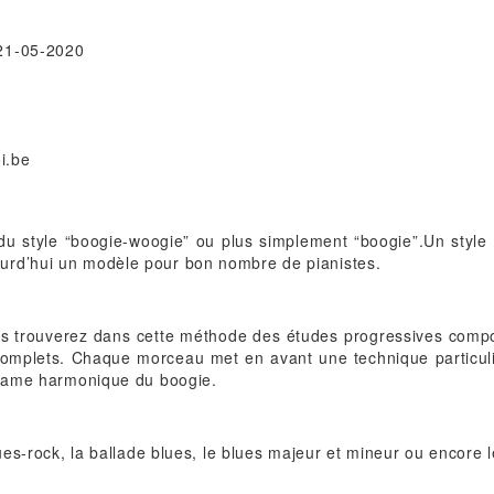
21-05-2020
u style “boogie-woogie” ou plus simplement “boogie”.Un style p
urd’hui un modèle pour bon nombre de pianistes.
s trouverez dans cette méthode des études progressives comport
omplets. Chaque morceau met en avant une technique particuliè
 trame harmonique du boogie.
lues-rock, la ballade blues, le blues majeur et mineur ou encore 