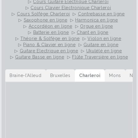
▷
Cours Guitare Electrique Charleroi
▷
Cours Clavier Electronique Charleroi
▷
Cours Solfège Charleroi
▷
Contrebasse en ligne
▷
Saxophone en ligne
▷
Harmonica en ligne
▷
Accordéon en ligne
▷
Orgue en ligne
▷
Batterie en ligne
▷
Chant en ligne
▷
Théorie & Solfège en ligne
▷
Violon en ligne
▷
Piano & Clavier en ligne
▷
Guitare en ligne
▷
Guitare Electrique en ligne
▷
Ukulélé en ligne
▷
Guitare Basse en ligne
▷
Flûte Traversière en ligne
Braine-l’Alleud
Bruxelles
Charleroi
Mons
Na