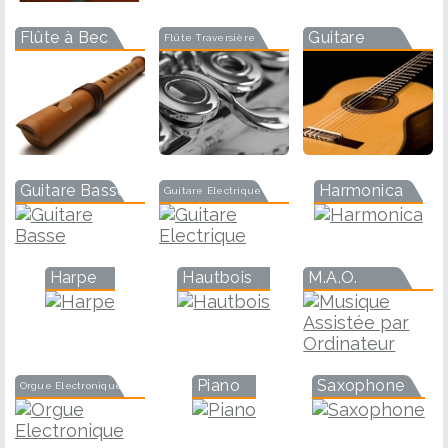
Flûte à Bec
Guitare
Flûte Traversière
Guitare Basse
Harmonica
Guitare Electrique
Harpe
Hautbois
M.A.O.
Piano
Saxophone
Orgue Electronique