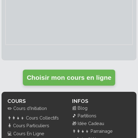
Choisir mon cours en ligne
COURS
INFOS
📰
Blog
✏️
Cours d'Initiation
🎵
Partitions
👨‍👩‍👧‍👦
Cours Collectifs
🎁
Idée Cadeau
🧍
Cours Particuliers
👨‍👩‍👧‍👦
Parrainage
💻
Cours En Ligne