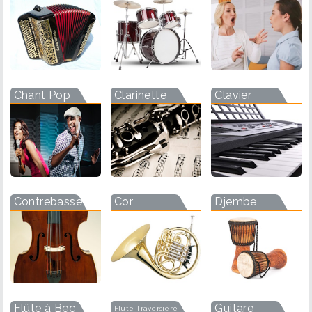
Chant Pop
Clarinette
Clavier
Contrebasse
Cor
Djembe
Flûte à Bec
Guitare
Flûte Traversière