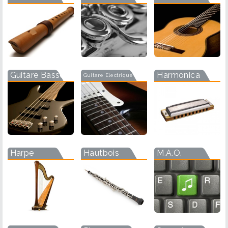
Guitare Basse
Harmonica
Guitare Electrique
Harpe
Hautbois
M.A.O.