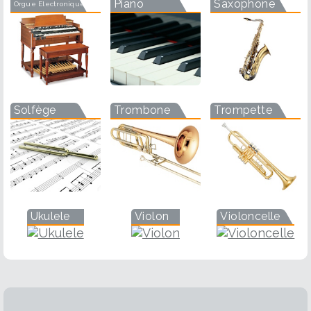
Piano
Saxophone
Orgue Electronique
Solfège
Trombone
Trompette
Ukulele
Violon
Violoncelle