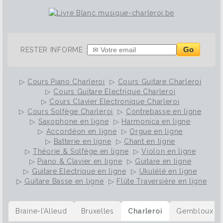
Go
RESTER INFORME :
▷
Cours Piano Charleroi
▷
Cours Guitare Charleroi
▷
Cours Guitare Electrique Charleroi
▷
Cours Clavier Electronique Charleroi
▷
Cours Solfège Charleroi
▷
Contrebasse en ligne
▷
Saxophone en ligne
▷
Harmonica en ligne
▷
Accordéon en ligne
▷
Orgue en ligne
▷
Batterie en ligne
▷
Chant en ligne
▷
Théorie & Solfège en ligne
▷
Violon en ligne
▷
Piano & Clavier en ligne
▷
Guitare en ligne
▷
Guitare Electrique en ligne
▷
Ukulélé en ligne
▷
Guitare Basse en ligne
▷
Flûte Traversière en ligne
Braine-l’Alleud
Bruxelles
Charleroi
Gembloux