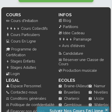
COURS
INFOS
📰
Blog
✏️
Cours d'Initiation
🎵
Partitions
👨‍👩‍👧‍👦
Cours Collectifs
🎁
Idée Cadeau
🧍
Cours Particuliers
👨‍👩‍👧‍👦
Parrainage
💻
Cours En Ligne
⭐
Avis d'élèves
🎓
Programme de
📝
Candidature
Certification
📅
Réserver une Classe de
👦
Stages Enfants
Cours
👨
Stages Adultes
💿
Production musicale
🔐
Login
LEGAL
ECOLES
👤
Espace Personnel
🏫
Braine-l’Alleud
🏫
Namur
📞
Contactez-nous
🏫
Bruxelles
🏫
Nivelles
⚖️
Conditions générales
🏫
Charleroi
🏫
Uccle
⚖️
Politique de confidentialité
🏫
Gembloux
🏫
Waterloo
×
Suivez Nos Cours En Ligne
🏫
La Louvière
🏫
Wavre
💰
Financer nos écoles