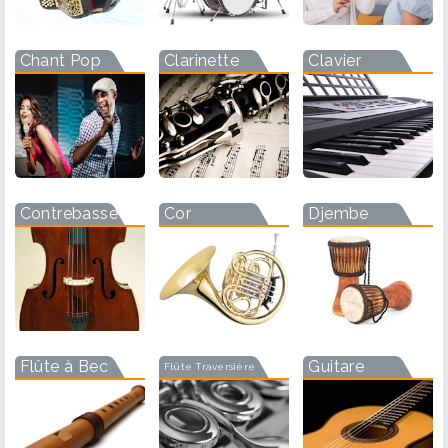
Chant Pop
Clarinette
Clavier
Contrebasse
Cor
Djembe
Flûte à Bec
Guitare
Flûte Traversière