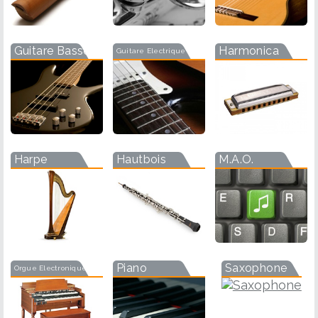
Guitare Basse
Harmonica
Guitare Electrique
Harpe
Hautbois
M.A.O.
Piano
Saxophone
Orgue Electronique