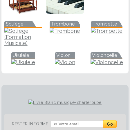
Solfège
Trombone
Trompette
Ukulele
Violon
Violoncelle
Go
RESTER INFORME :