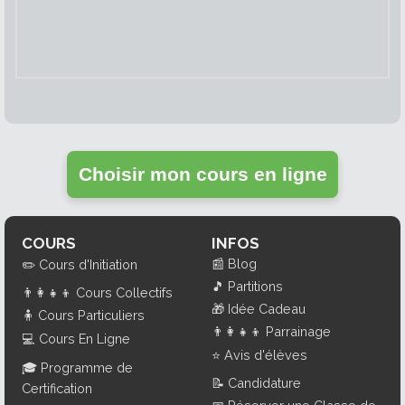
Choisir mon cours en ligne
COURS
INFOS
📰
Blog
✏️
Cours d'Initiation
🎵
Partitions
👨‍👩‍👧‍👦
Cours Collectifs
🎁
Idée Cadeau
🧍
Cours Particuliers
👨‍👩‍👧‍👦
Parrainage
💻
Cours En Ligne
⭐
Avis d'élèves
🎓
Programme de
📝
Candidature
Certification