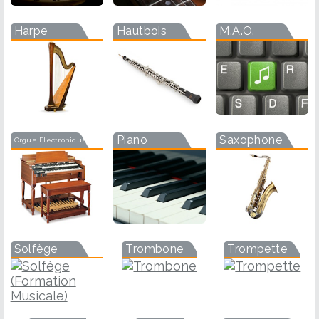
Harpe
Hautbois
M.A.O.
Piano
Saxophone
Orgue Electronique
Solfège
Trombone
Trompette