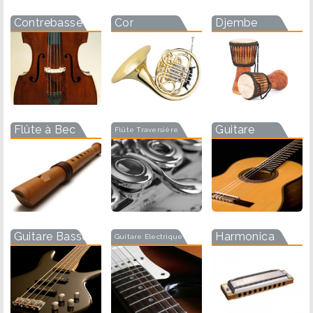
Contrebasse
Cor
Djembe
Flûte à Bec
Guitare
Flûte Traversière
Guitare Basse
Harmonica
Guitare Electrique