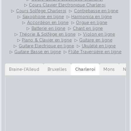
▷
Cours Clavier Electronique Charleroi
▷
Cours Solfège Charleroi
▷
Contrebasse en ligne
▷
Saxophone en ligne
▷
Harmonica en ligne
▷
Accordéon en ligne
▷
Orgue en ligne
▷
Batterie en ligne
▷
Chant en ligne
▷
Théorie & Solfège en ligne
▷
Violon en ligne
▷
Piano & Clavier en ligne
▷
Guitare en ligne
▷
Guitare Electrique en ligne
▷
Ukulélé en ligne
▷
Guitare Basse en ligne
▷
Flûte Traversière en ligne
Braine-l’Alleud
Bruxelles
Charleroi
Mons
Na