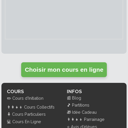
Choisir mon cours en ligne
COURS
INFOS
📰
Blog
✏️
Cours d'Initiation
🎵
Partitions
👨‍👩‍👧‍👦
Cours Collectifs
🎁
Idée Cadeau
🧍
Cours Particuliers
👨‍👩‍👧‍👦
Parrainage
💻
Cours En Ligne
⭐
Avis d'élèves