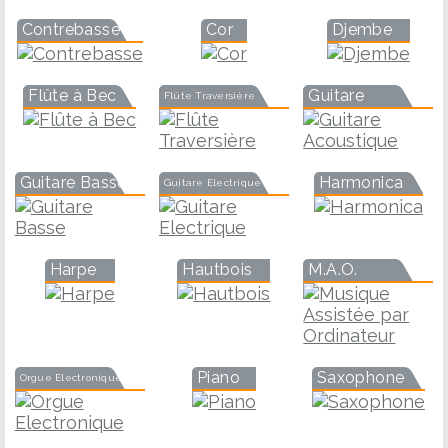
Contrebasse
Cor
Djembe
Flûte à Bec
Guitare
Flûte Traversière
Guitare Basse
Harmonica
Guitare Electrique
Harpe
Hautbois
M.A.O.
Piano
Saxophone
Orgue Electronique