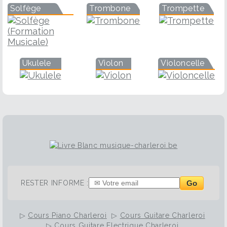
Solfège
Trombone
Trompette
Ukulele
Violon
Violoncelle
Go
RESTER INFORME :
▷
Cours Piano Charleroi
▷
Cours Guitare Charleroi
▷
Cours Guitare Electrique Charleroi