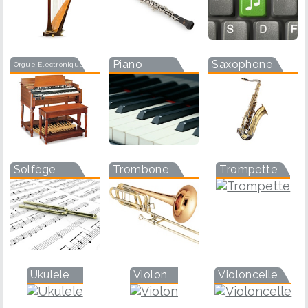
Piano
Saxophone
Orgue Electronique
Solfège
Trombone
Trompette
Ukulele
Violon
Violoncelle