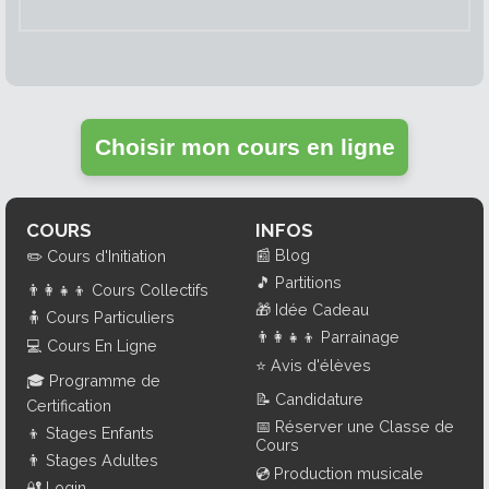
Choisir mon cours en ligne
COURS
INFOS
📰
Blog
✏️
Cours d'Initiation
🎵
Partitions
👨‍👩‍👧‍👦
Cours Collectifs
🎁
Idée Cadeau
🧍
Cours Particuliers
👨‍👩‍👧‍👦
Parrainage
💻
Cours En Ligne
⭐
Avis d'élèves
🎓
Programme de
📝
Candidature
Certification
📅
Réserver une Classe de
👦
Stages Enfants
Cours
👨
Stages Adultes
💿
Production musicale
🔐
Login