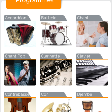
Programmes
Accordéon
Batterie
Chant
Chant Pop
Clarinette
Clavier
Contrebasse
Cor
Djembe