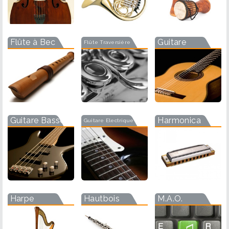
Flûte à Bec
Guitare
Flûte Traversière
Guitare Basse
Harmonica
Guitare Electrique
Harpe
Hautbois
M.A.O.