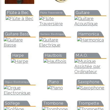
Flûte à Bec
Guitare
Flûte Traversière
Guitare Basse
Harmonica
Guitare Electrique
Harpe
Hautbois
M.A.O.
Piano
Saxophone
Orgue Electronique
Solfège
Trombone
Trompette