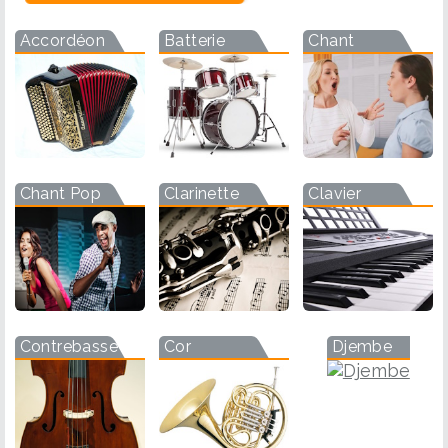
Accordéon
Batterie
Chant
Chant Pop
Clarinette
Clavier
Contrebasse
Cor
Djembe