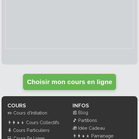
Choisir mon cours en ligne
COURS
INFOS
📰
Blog
✏️
Cours d'Initiation
🎵
Partitions
👨‍👩‍👧‍👦
Cours Collectifs
🎁
Idée Cadeau
🧍
Cours Particuliers
👨‍👩‍👧‍👦
Parrainage
💻
Cours En Ligne