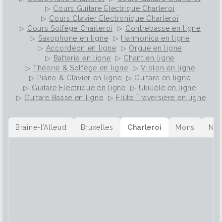
▷
Cours Guitare Electrique Charleroi
▷
Cours Clavier Electronique Charleroi
▷
Cours Solfège Charleroi
▷
Contrebasse en ligne
▷
Saxophone en ligne
▷
Harmonica en ligne
▷
Accordéon en ligne
▷
Orgue en ligne
▷
Batterie en ligne
▷
Chant en ligne
▷
Théorie & Solfège en ligne
▷
Violon en ligne
▷
Piano & Clavier en ligne
▷
Guitare en ligne
▷
Guitare Electrique en ligne
▷
Ukulélé en ligne
▷
Guitare Basse en ligne
▷
Flûte Traversière en ligne
Braine-l’Alleud
Bruxelles
Charleroi
Mons
Na