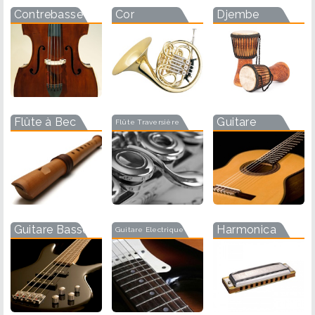
Contrebasse
Cor
Djembe
Flûte à Bec
Guitare
Flûte Traversière
Guitare Basse
Harmonica
Guitare Electrique