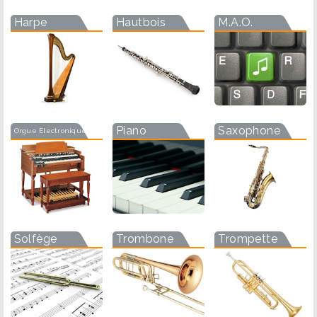
Harpe
Hautbois
M.A.O.
Piano
Saxophone
Orgue Electronique
Solfège
Trombone
Trompette