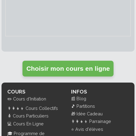
Choisir mon cours en ligne
COURS
INFOS
📰
Blog
✏️
Cours d'Initiation
🎵
Partitions
👨‍👩‍👧‍👦
Cours Collectifs
🎁
Idée Cadeau
🧍
Cours Particuliers
👨‍👩‍👧‍👦
Parrainage
💻
Cours En Ligne
⭐
Avis d'élèves
🎓
Programme de