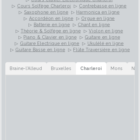
▷
Cours Solfège Charleroi
▷
Contrebasse en ligne
▷
Saxophone en ligne
▷
Harmonica en ligne
▷
Accordéon en ligne
▷
Orgue en ligne
▷
Batterie en ligne
▷
Chant en ligne
▷
Théorie & Solfège en ligne
▷
Violon en ligne
▷
Piano & Clavier en ligne
▷
Guitare en ligne
▷
Guitare Electrique en ligne
▷
Ukulélé en ligne
▷
Guitare Basse en ligne
▷
Flûte Traversière en ligne
Braine-l’Alleud
Bruxelles
Charleroi
Mons
Na