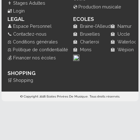
👨
Stages Adultes
💿
Production musicale
🔐
Login
LEGAL
ECOLES
👤
Espace Personnel
🏫
Braine-l’Alleud
🏫
Namur
📞
Contactez-nous
🏫
Bruxelles
🏫
Uccle
⚖️
Conditions générales
🏫
Charleroi
🏫
Waterloo
⚖️
Politique de confidentialité
🏫
Mons
🏫
Wépion
💰
Financer nos écoles
SHOPPING
🛒
Shopping
© Copyright 2026 Ecoles Privées De Musique. Tous droits réservés.
×
Suivez Nos Cours En Ligne ...
Dès 99,00€
• Pour 1 an de cours
• Nombreux instruments