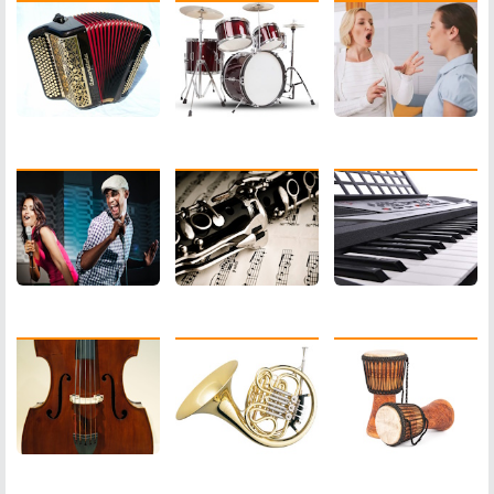
Chant Pop
Clarinette
Clavier
Contrebasse
Cor
Djembe
Flûte à Bec
Guitare
Flûte Traversière