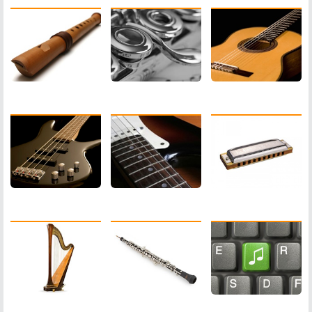
Guitare Basse
Harmonica
Guitare Electrique
Harpe
Hautbois
M.A.O.