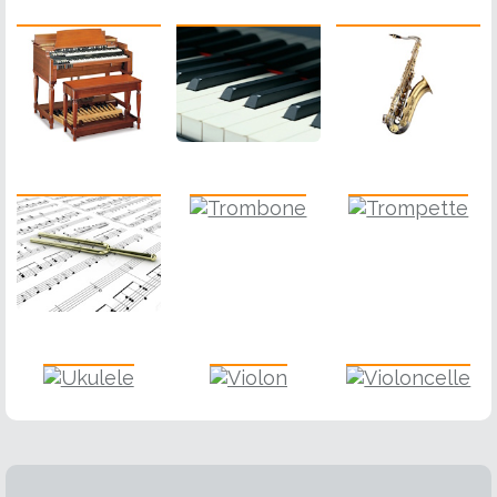
Piano
Saxophone
Orgue Electronique
Solfège
Trombone
Trompette
Ukulele
Violon
Violoncelle